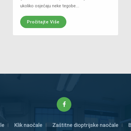
ukoliko osjećaju neke tegobe....
Pročitajte Više
le
Klik naočale
Zaštitne dioptrijske naočale
B