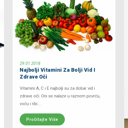
29.01.2018
Najbolji Vitamini Za Bolji Vid I
Zdrave Oči
Vitamini A, C i E najbolji su za dobar vid i
zdrave oči. Oni se nalaze u raznom povrću,
voću i ribi....
Pročitajte Više