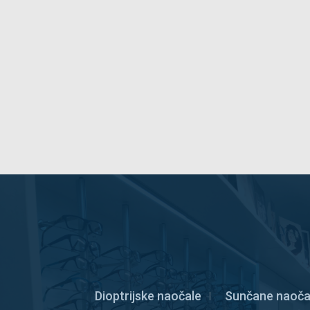
Dioptrijske naočale
Sunčane naoča