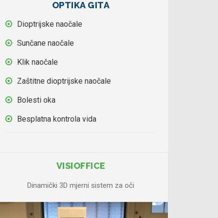
OPTIKA GITA
Dioptrijske naočale
Sunčane naočale
Klik naočale
Zaštitne dioptrijske naočale
Bolesti oka
Besplatna kontrola vida
VISIOFFICE
Dinamički 3D mjerni sistem za oči