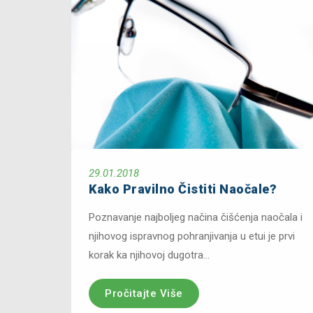
29.01.2018
Kako Pravilno Čistiti Naočale?
Poznavanje najboljeg načina čišćenja naočala i
njihovog ispravnog pohranjivanja u etui je prvi
korak ka njihovoj dugotra...
Pročitajte Više