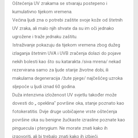
Oštećenja UV zrakama se stvaraju postepeno i
kumulativno tijekom vremena.
Većina ljudi zna o potrebi zaštite svoje kože od štetnih
UV zraka, ali malo njih shvate da su im oči jednako
ugrožene i traže jednaku zaštitu.
Istraživanje pokazuju da tijekom vremena zbog dužeg
izlaganja štetnim UVA i UVB zračenja dolazi do pojave
nekih bolesti kao što su katarakta /siva mrena/ nekad
rezervirana samo za ljude starije životne dobi, ili
makularna degeneracija /žute pjege/ najčešćeg uzroka
sljepoće u ljudi iznad 60 godina.
Duža intenzivna izloženost UV svjetlu također može
dovesti do „ opeklina" površine oka, stanje poznato kao
fotokeratitis. Dvije druge uobičajene vrste oštećenja
površine oka su benigne žućkaste izrasline poznate kao
pinguecula i pterygium. Ne morate znati kako ih
izgovoriti, ali bi trebalo znati kako ih izbjeći.