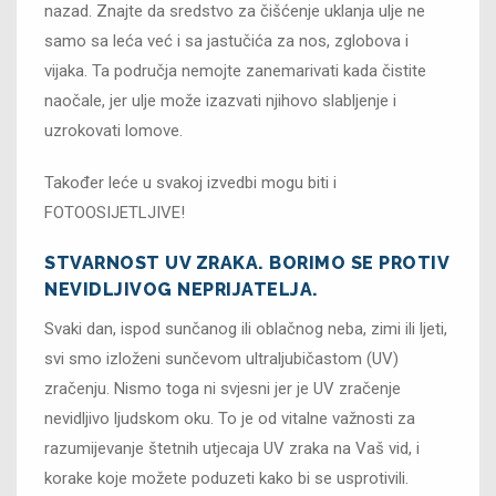
nazad. Znajte da sredstvo za čišćenje uklanja ulje ne
samo sa leća već i sa jastučića za nos, zglobova i
vijaka. Ta područja nemojte zanemarivati kada čistite
naočale, jer ulje može izazvati njihovo slabljenje i
uzrokovati lomove.
Također leće u svakoj izvedbi mogu biti i
FOTOOSIJETLJIVE!
STVARNOST UV ZRAKA. BORIMO SE PROTIV
NEVIDLJIVOG NEPRIJATELJA.
Svaki dan, ispod sunčanog ili oblačnog neba, zimi ili ljeti,
svi smo izloženi sunčevom ultraljubičastom (UV)
zračenju. Nismo toga ni svjesni jer je UV zračenje
nevidljivo ljudskom oku. To je od vitalne važnosti za
razumijevanje štetnih utjecaja UV zraka na Vaš vid, i
korake koje možete poduzeti kako bi se usprotivili.