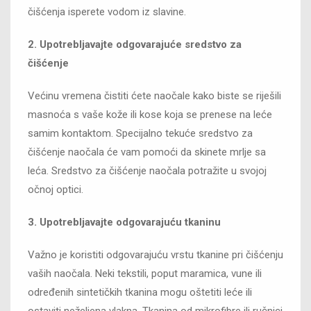
čišćenja isperete vodom iz slavine.
2. Upotrebljavajte odgovarajuće sredstvo za
čišćenje
Većinu vremena čistiti ćete naočale kako biste se riješili
masnoća s vaše kože ili kose koja se prenese na leće
samim kontaktom. Specijalno tekuće sredstvo za
čišćenje naočala će vam pomoći da skinete mrlje sa
leća. Sredstvo za čišćenje naočala potražite u svojoj
očnoj optici.
3. Upotrebljavajte odgovarajuću tkaninu
Važno je koristiti odgovarajuću vrstu tkanine pri čišćenju
vaših naočala. Neki tekstili, poput maramica, vune ili
određenih sintetičkih tkanina mogu oštetiti leće ili
ostaviti neželjena vlakna. Tkanina od mikrofibre ili ručnici