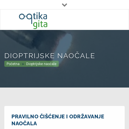
Pon - Pet : 09:00 - 19:00
Subota : 09:00 - 12:30
(+385) 01 3775 931
DIOPTRIJSKE NAOČALE
Početna
Dioptrijske naočale
PRAVILNO ČIŠĆENJE I ODRŽAVANJE
NAOČALA