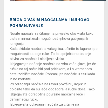
BRIGA O VAŠIM NAOČALAMA I NJIHOVO
POHRANJIVANJE
Nosite naočale za čitanje na privjesku oko vrata kako
biste minimalizirali mogućnost njihova gubljenja ili
lomljenja.
Kada skidate naočale s vašeg lica, učinite to lagano i po
mogućnosti sa obje ruke. To će spriječiti rastezanje
okvira za naočale i slabljenje vijaka.
Izbjegavajte nošenje naočala na vrhu vaše glave, jer će
ručke na taj način biti pod pritiskom, a i s vremenom
ćete izobličiti naočale. Pohranjujte naočale u etui kada
ih ne koristite.
Pri odlaganju naočala na ravnu površinu, uvijek ih
položite tako da su leće odozgora, a ručke dolje. Tako
izbjegavate ogrebotine površine naočalne leće i
deformaciju ručki.
Izbjegavajte odlaganje naočala za čitanje na