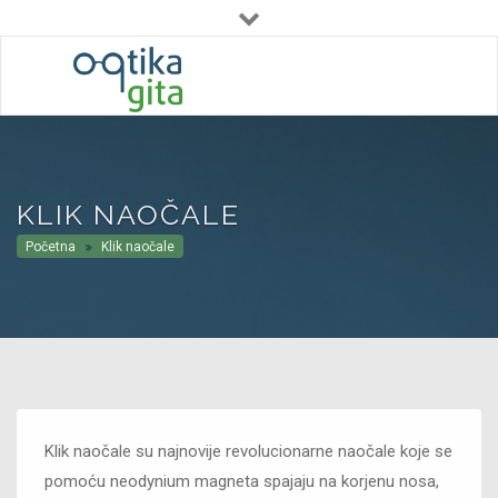
Pon - Pet : 09:00 - 19:00
Subota : 09:00 - 12:30
(+385) 01 3775 931
KLIK NAOČALE
Početna
Klik naočale
Klik naočale su najnovije revolucionarne naočale koje se
pomoću neodynium magneta spajaju na korjenu nosa,