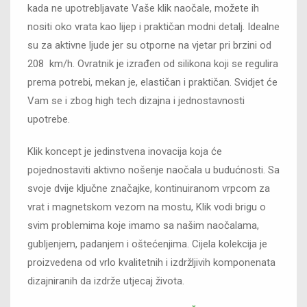
kada ne upotrebljavate Vaše klik naočale, možete ih
nositi oko vrata kao lijep i praktičan modni detalj. Idealne
su za aktivne ljude jer su otporne na vjetar pri brzini od
208 km/h. Ovratnik je izrađen od silikona koji se regulira
prema potrebi, mekan je, elastičan i praktičan. Svidjet će
Vam se i zbog high tech dizajna i jednostavnosti
upotrebe.
Klik koncept je jedinstvena inovacija koja će
pojednostaviti aktivno nošenje naočala u budućnosti. Sa
svoje dvije ključne značajke, kontinuiranom vrpcom za
vrat i magnetskom vezom na mostu, Klik vodi brigu o
svim problemima koje imamo sa našim naočalama,
gubljenjem, padanjem i oštećenjima. Cijela kolekcija je
proizvedena od vrlo kvalitetnih i izdržljivih komponenata
dizajniranih da izdrže utjecaj života.